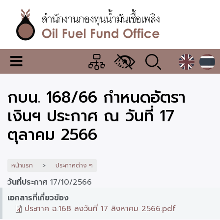
ข้าม
ไป
ยัง
เนื้อหา
หลัก
สำนักงาน
เมนู
กองทุน
เปลี่ยน
การ
น้ำมัน
กบน. 168/66 กำหนดอัตรา
แสดง
ผล
เชื้อ
เงินฯ ประกาศ ณ วันที่ 17
เพลิง
ตุลาคม 2566
หน้าแรก
ประกาศต่าง ๆ
วันที่ประกาศ
17/10/2566
เอกสารที่เกี่ยวข้อง
ประกาศ ฉ.168 ลงวันที่ 17 สิงหาคม 2566.pdf