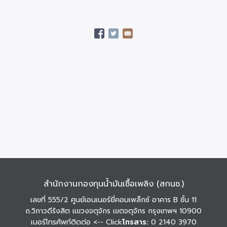
สำนักงานกองทุนน้ำมันเชื้อเพลิง (สกนช.)
เลขที่ 555/2 ศูนย์เอนเนอร์ยี่คอมเพล็กซ์ อาคาร B ชั้น 11
ถ.วิภาวดีรังสิต แขวงจตุจักร เขตจตุจักร กรุงเทพฯ 10900
เบอร์โทรศัพท์ติดต่อ
<-- Click
โทรสาร:
0 2140 3970