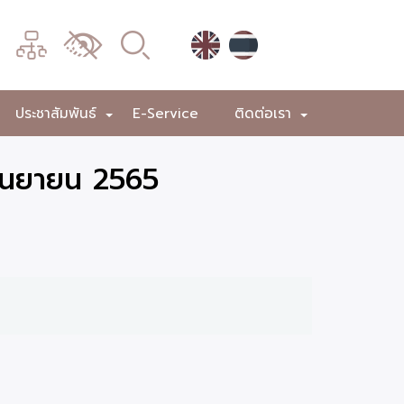
เมนู
เปลี่ยน
การ
แสดง
ประชาสัมพันธ์
E-Service
ติดต่อเรา
+
+
+
ผล
กันยายน 2565