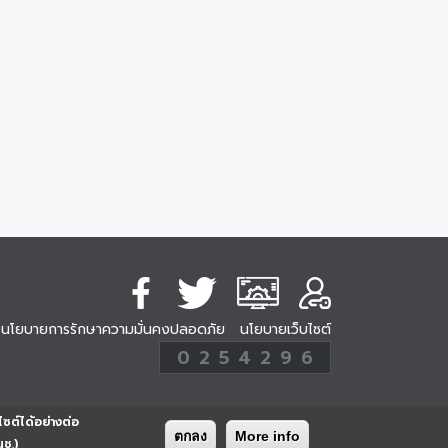
นโยบายการรักษาความมั่นคงปลอดภัย
นโยบายเว็บไซต์
254296
0
2
5
4
2
9
6
Analytic
ครั้ง
ไซต์ได้อย่างต่อ
ตกลง
More info
นช.)