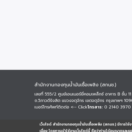
สำนักงานกองทุนน้ำมันเชื้อเพลิง (สกนช.)
เลขที่ 555/2 ศูนย์เอนเนอร์ยี่คอมเพล็กซ์ อาคาร B ชั้น 11
ถ.วิภาวดีรังสิต แขวงจตุจักร เขตจตุจักร กรุงเทพฯ 10
เบอร์โทรศัพท์ติดต่อ
<-- Click
โทรสาร:
0 2140 3970
เว็บไซต์ สำนักงานกองทุนน้ำมันเชื้อเพลิง (สกนช.) มีการใช้งา
เนื่อง โดยการเข้าใช้งานเว็บไซต์นี้ ถือว่าท่านได้อนุญาตและ