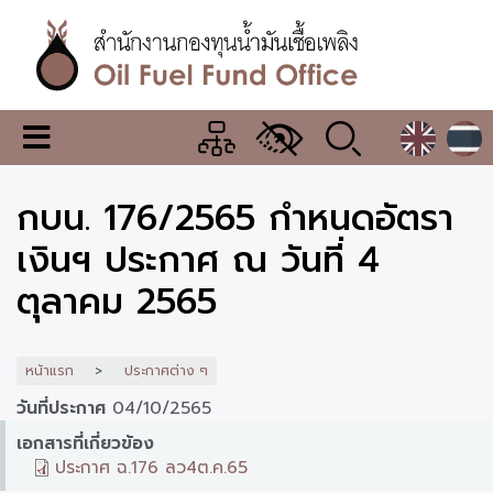
ข้าม
ไป
ยัง
เนื้อหา
หลัก
สำนักงาน
เมนู
กองทุน
เปลี่ยน
การ
น้ำมัน
กบน. 176/2565 กำหนดอัตรา
แสดง
ผล
เชื้อ
เงินฯ ประกาศ ณ วันที่ 4
เพลิง
ตุลาคม 2565
หน้าแรก
ประกาศต่าง ๆ
วันที่ประกาศ
04/10/2565
เอกสารที่เกี่ยวข้อง
ประกาศ ฉ.176 ลว4ต.ค.65