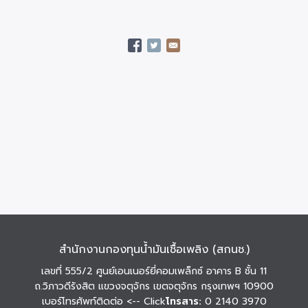
สำนักงานกองทุนน้ำมันเชื้อเพลิง (สกนช.)
เลขที่ 555/2 ศูนย์เอนเนอร์ยี่คอมเพล็กซ์ อาคาร B ชั้น 11
ถ.วิภาวดีรังสิต แขวงจตุจักร เขตจตุจักร กรุงเทพฯ 10900
เบอร์โทรศัพท์ติดต่อ
<-- Click
โทรสาร:
0 2140 3970