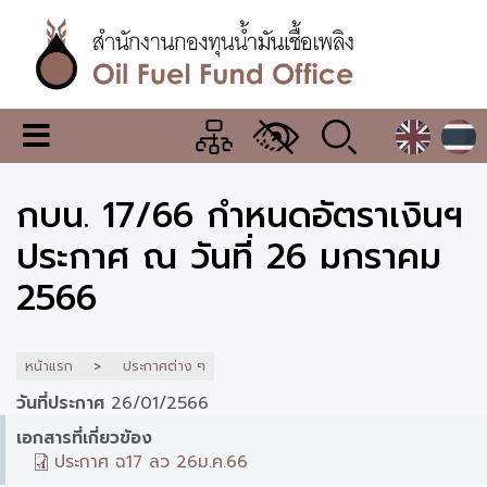
ข้าม
ไป
ยัง
เนื้อหา
หลัก
สำนักงาน
เมนู
กองทุน
เปลี่ยน
การ
น้ำมัน
กบน. 17/66 กำหนดอัตราเงินฯ
แสดง
ผล
เชื้อ
ประกาศ ณ วันที่ 26 มกราคม
เพลิง
2566
หน้าแรก
ประกาศต่าง ๆ
วันที่ประกาศ
26/01/2566
เอกสารที่เกี่ยวข้อง
ประกาศ ฉ17 ลว 26ม.ค.66