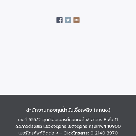
สำนักงานกองทุนน้ำมันเชื้อเพลิง (สกนช.)
เลขที่ 555/2 ศูนย์เอนเนอร์ยี่คอมเพล็กซ์ อาคาร B ชั้น 11
ถ.วิภาวดีรังสิต แขวงจตุจักร เขตจตุจักร กรุงเทพฯ 10900
เบอร์โทรศัพท์ติดต่อ
<-- Click
โทรสาร:
0 2140 3970