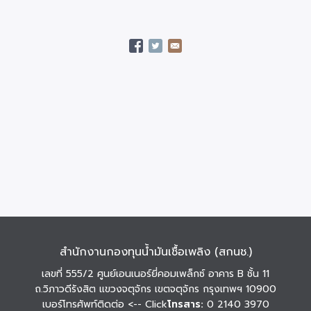
สำนักงานกองทุนน้ำมันเชื้อเพลิง (สกนช.)
เลขที่ 555/2 ศูนย์เอนเนอร์ยี่คอมเพล็กซ์ อาคาร B ชั้น 11
ถ.วิภาวดีรังสิต แขวงจตุจักร เขตจตุจักร กรุงเทพฯ 10900
เบอร์โทรศัพท์ติดต่อ
<-- Click
โทรสาร:
0 2140 3970