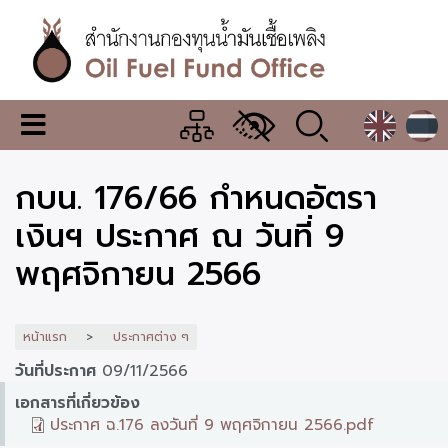
ข้าม
ไป
ยัง
เนื้อหา
หลัก
สำนักงาน
เมนู
กองทุน
เปลี่ยน
การ
น้ำมัน
กบน. 176/66 กำหนดอัตรา
แสดง
ผล
เชื้อ
เงินฯ ประกาศ ณ วันที่ 9
เพลิง
พฤศจิกายน 2566
หน้าแรก
ประกาศต่าง ๆ
วันที่ประกาศ
09/11/2566
เอกสารที่เกี่ยวข้อง
ประกาศ ฉ.176 ลงวันที่ 9 พฤศจิกายน 2566.pdf