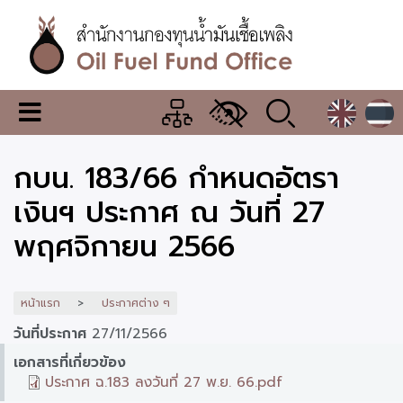
ข้าม
ไป
ยัง
เนื้อหา
หลัก
สำนักงาน
เมนู
กองทุน
เปลี่ยน
การ
น้ำมัน
กบน. 183/66 กำหนดอัตรา
แสดง
ผล
เชื้อ
เงินฯ ประกาศ ณ วันที่ 27
เพลิง
พฤศจิกายน 2566
หน้าแรก
ประกาศต่าง ๆ
วันที่ประกาศ
27/11/2566
เอกสารที่เกี่ยวข้อง
ประกาศ ฉ.183 ลงวันที่ 27 พ.ย. 66.pdf