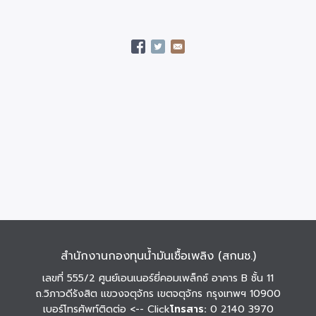
สำนักงานกองทุนน้ำมันเชื้อเพลิง (สกนช.)
เลขที่ 555/2 ศูนย์เอนเนอร์ยี่คอมเพล็กซ์ อาคาร B ชั้น 11
ถ.วิภาวดีรังสิต แขวงจตุจักร เขตจตุจักร กรุงเทพฯ 10900
เบอร์โทรศัพท์ติดต่อ
<-- Click
โทรสาร:
0 2140 3970