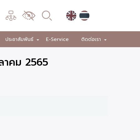
เมนู
เปลี่ยน
การ
แสดง
ประชาสัมพันธ์
E-Service
ติดต่อเรา
+
+
+
ผล
ุลาคม 2565