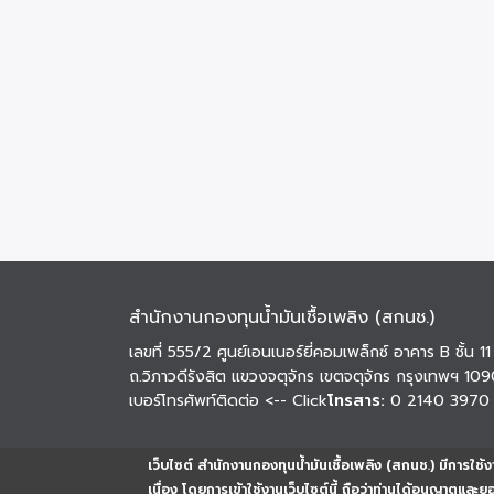
สำนักงานกองทุนน้ำมันเชื้อเพลิง (สกนช.)
เลขที่ 555/2 ศูนย์เอนเนอร์ยี่คอมเพล็กซ์ อาคาร B ชั้น 11
ถ.วิภาวดีรังสิต แขวงจตุจักร เขตจตุจักร กรุงเทพฯ 10
เบอร์โทรศัพท์ติดต่อ
<-- Click
โทรสาร:
0 2140 3970
เว็บไซต์ สำนักงานกองทุนน้ำมันเชื้อเพลิง (สกนช.) มีการใช้งา
เนื่อง โดยการเข้าใช้งานเว็บไซต์นี้ ถือว่าท่านได้อนุญาตและ