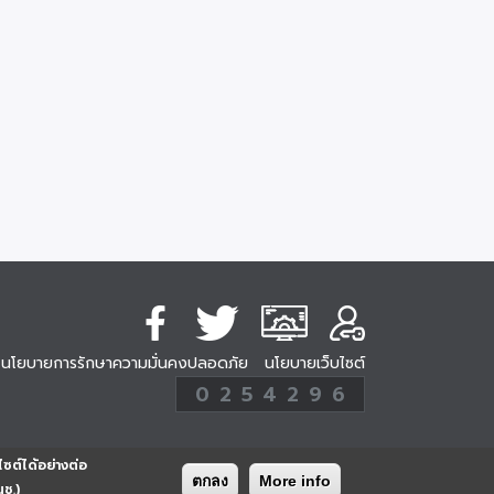
นโยบายการรักษาความมั่นคงปลอดภัย
นโยบายเว็บไซต์
254296
0
2
5
4
2
9
6
Analytic
ครั้ง
ไซต์ได้อย่างต่อ
ตกลง
More info
นช.)