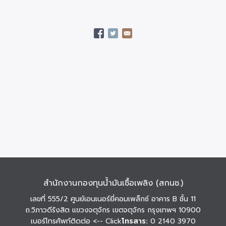
สำนักงานกองทุนน้ำมันเชื้อเพลิง (สกนช.)
เลขที่ 555/2 ศูนย์เอนเนอร์ยี่คอมเพล็กซ์ อาคาร B ชั้น 11
ถ.วิภาวดีรังสิต แขวงจตุจักร เขตจตุจักร กรุงเทพฯ 10900
เบอร์โทรศัพท์ติดต่อ
<-- Click
โทรสาร:
0 2140 3970