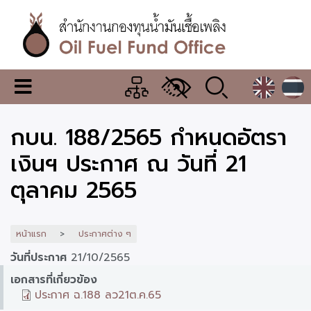
ข้าม
ไป
ยัง
เนื้อหา
หลัก
สำนักงาน
เมนู
กองทุน
เปลี่ยน
การ
น้ำมัน
กบน. 188/2565 กำหนดอัตรา
แสดง
ผล
เชื้อ
เงินฯ ประกาศ ณ วันที่ 21
เพลิง
ตุลาคม 2565
หน้าแรก
ประกาศต่าง ๆ
วันที่ประกาศ
21/10/2565
เอกสารที่เกี่ยวข้อง
ประกาศ ฉ.188 ลว21ต.ค.65