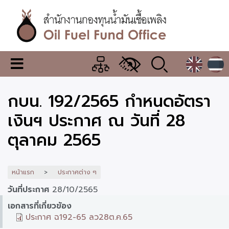
ข้าม
ไป
ยัง
เนื้อหา
หลัก
สำนักงาน
เมนู
กองทุน
เปลี่ยน
การ
น้ำมัน
กบน. 192/2565 กำหนดอัตรา
แสดง
ผล
เชื้อ
เงินฯ ประกาศ ณ วันที่ 28
เพลิง
ตุลาคม 2565
หน้าแรก
ประกาศต่าง ๆ
วันที่ประกาศ
28/10/2565
เอกสารที่เกี่ยวข้อง
ประกาศ ฉ192-65 ลว28ต.ค.65