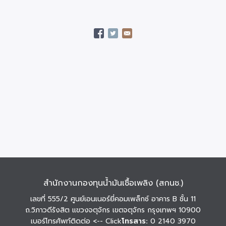
สำนักงานกองทุนน้ำมันเชื้อเพลิง (สกนช.)
เลขที่ 555/2 ศูนย์เอนเนอร์ยี่คอมเพล็กซ์ อาคาร B ชั้น 11
ถ.วิภาวดีรังสิต แขวงจตุจักร เขตจตุจักร กรุงเทพฯ 10900
เบอร์โทรศัพท์ติดต่อ
<-- Click
โทรสาร:
0 2140 3970