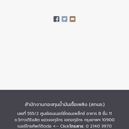
สำนักงานกองทุนน้ำมันเชื้อเพลิง (สกนช.)
เลขที่ 555/2 ศูนย์เอนเนอร์ยี่คอมเพล็กซ์ อาคาร B ชั้น 11
ถ.วิภาวดีรังสิต แขวงจตุจักร เขตจตุจักร กรุงเทพฯ 10900
เบอร์โทรศัพท์ติดต่อ
<-- Click
โทรสาร:
0 2140 3970