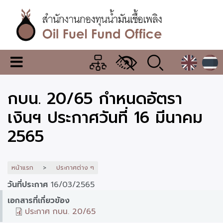
ข้าม
ไป
ยัง
เนื้อหา
หลัก
สำนักงาน
เมนู
กองทุน
เปลี่ยน
การ
น้ำมัน
กบน. 20/65 กำหนดอัตรา
แสดง
ผล
เชื้อ
เงินฯ ประกาศวันที่ 16 มีนาคม
เพลิง
2565
หน้าแรก
ประกาศต่าง ๆ
วันที่ประกาศ
16/03/2565
เอกสารที่เกี่ยวข้อง
ประกาศ กบน. 20/65