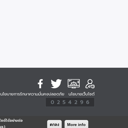
นโยบายการรักษาความมั่นคงปลอดภัย
นโยบายเว็บไซต์
254296
0
2
5
4
2
9
6
Analytic
ครั้ง
ไซต์ได้อย่างต่อ
ตกลง
More info
นช.)