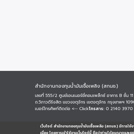
สำนักงานกองทุนน้ำมันเชื้อเพลิง (สกนช.)
เลขที่ 555/2 ศูนย์เอนเนอร์ยี่คอมเพล็กซ์ อาคาร B ชั้น 11
ถ.วิภาวดีรังสิต แขวงจตุจักร เขตจตุจักร กรุงเทพฯ 10
เบอร์โทรศัพท์ติดต่อ
<-- Click
โทรสาร:
0 2140 3970
เว็บไซต์ สำนักงานกองทุนน้ำมันเชื้อเพลิง (สกนช.) มีการใช้งา
เนื่อง โดยการเข้าใช้งานเว็บไซต์นี้ ถือว่าท่านได้อนุญาตและ