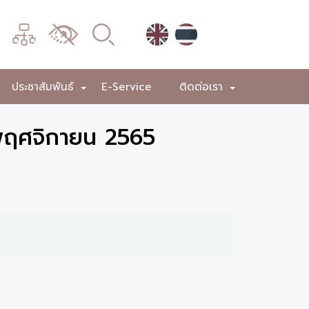
เมนู
เปลี่ยน
การ
แสดง
ประชาสัมพันธ์
E-Service
ติดต่อเรา
+
+
+
ผล
 พฤศจิกายน 2565