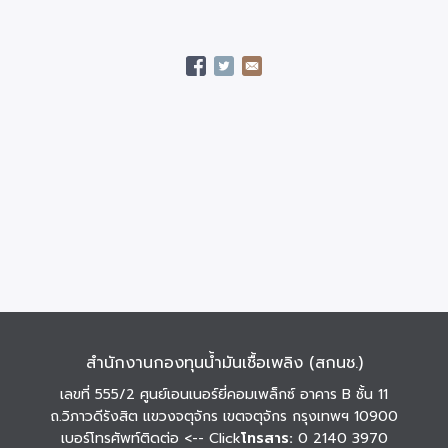
สำนักงานกองทุนน้ำมันเชื้อเพลิง (สกนช.)
เลขที่ 555/2 ศูนย์เอนเนอร์ยี่คอมเพล็กซ์ อาคาร B ชั้น 11
ถ.วิภาวดีรังสิต แขวงจตุจักร เขตจตุจักร กรุงเทพฯ 10900
เบอร์โทรศัพท์ติดต่อ
<-- Click
โทรสาร:
0 2140 3970