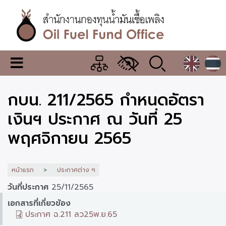
ข้าม
ไป
ยัง
เนื้อหา
หลัก
สำนักงาน
เมนู
กองทุน
เปลี่ยน
การ
น้ำมัน
กบน. 211/2565 กำหนดอัตรา
แสดง
ผล
เชื้อ
เงินฯ ประกาศ ณ วันที่ 25
เพลิง
พฤศจิกายน 2565
หน้าแรก
ประกาศต่าง ๆ
วันที่ประกาศ
25/11/2565
เอกสารที่เกี่ยวข้อง
ประกาศ ฉ.211 ลว25พ.ย.65