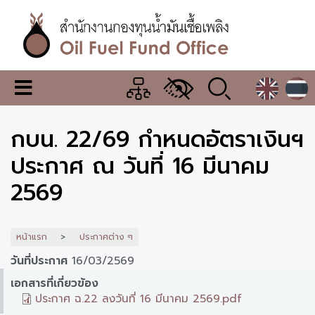
ข้าม
ไป
ยัง
เนื้อหา
หลัก
สำนักงาน
เมนู
กองทุน
เปลี่ยน
การ
น้ำมัน
กบน. 22/69 กำหนดอัตราเงินฯ
แสดง
ผล
เชื้อ
ประกาศ ณ วันที่ 16 มีนาคม
เพลิง
2569
หน้าแรก
ประกาศต่าง ๆ
วันที่ประกาศ
16/03/2569
เอกสารที่เกี่ยวข้อง
ประกาศ ฉ.22 ลงวันที่ 16 มีนาคม 2569.pdf