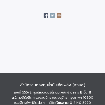
สำนักงานกองทุนน้ำมันเชื้อเพลิง (สกนช.)
เลขที่ 555/2 ศูนย์เอนเนอร์ยี่คอมเพล็กซ์ อาคาร B ชั้น 11
ถ.วิภาวดีรังสิต แขวงจตุจักร เขตจตุจักร กรุงเทพฯ 10900
เบอร์โทรศัพท์ติดต่อ
<-- Click
โทรสาร:
0 2140 3970