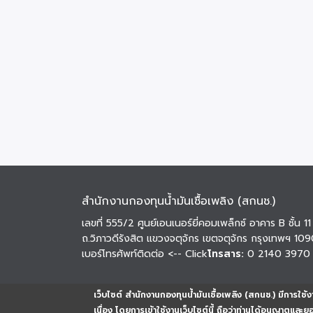
สำนักงานกองทุนน้ำมันเชื้อเพลิง (สกนช.)
เลขที่ 555/2 ศูนย์เอนเนอร์ยี่คอมเพล็กซ์ อาคาร B ชั้น 11
ถ.วิภาวดีรังสิต แขวงจตุจักร เขตจตุจักร กรุงเทพฯ 10
เบอร์โทรศัพท์ติดต่อ
<-- Click
โทรสาร:
0 2140 3970
เว็บไซต์ สำนักงานกองทุนน้ำมันเชื้อเพลิง (สกนช.) มีการใช้งา
เนื่อง โดยการเข้าใช้งานเว็บไซต์นี้ ถือว่าท่านได้อนุญาตและ