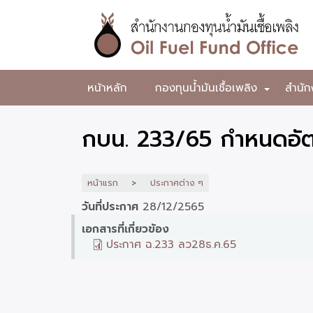
ข้าม
ไป
ยัง
เนื้อหา
หลัก
สำนักงาน
หน้าหลัก
กองทุนน้ำมันเชื้อเพลิง
สำนัก
+
กองทุน
น้ำมัน
กบน. 233/65 กำหนดอัตร
เชื้อ
เพลิง
หน้าแรก
ประกาศต่าง ๆ
วันที่ประกาศ
28/12/2565
เอกสารที่เกี่ยวข้อง
ประกาศ ฉ.233 ลว28ธ.ค.65