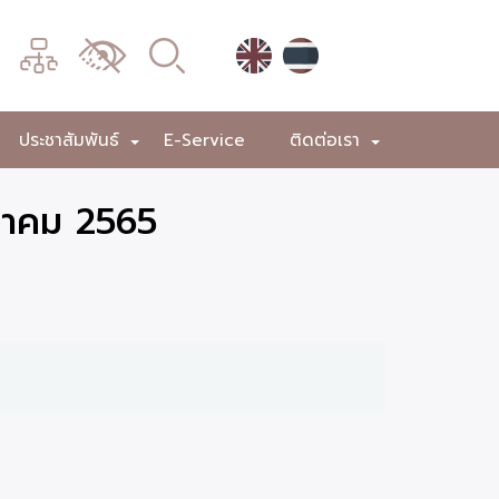
เมนู
เปลี่ยน
การ
แสดง
ประชาสัมพันธ์
E-Service
ติดต่อเรา
+
+
+
ผล
นวาคม 2565