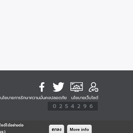
นโยบายการรักษาความมั่นคงปลอดภัย
นโยบายเว็บไซต์
254296
0
2
5
4
2
9
6
Analytic
ครั้ง
ไซต์ได้อย่างต่อ
ตกลง
More info
นช.)