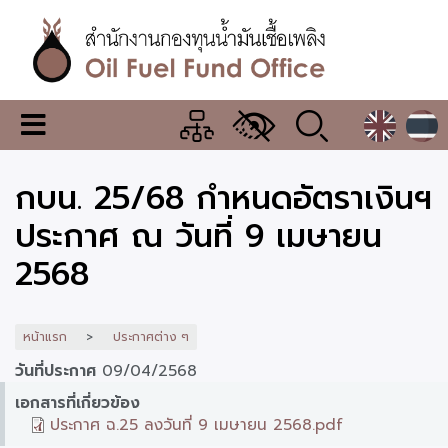
ข้าม
ไป
ยัง
เนื้อหา
หลัก
สำนักงาน
เมนู
กองทุน
เปลี่ยน
การ
น้ำมัน
กบน. 25/68 กำหนดอัตราเงินฯ
แสดง
ผล
เชื้อ
ประกาศ ณ วันที่ 9 เมษายน
เพลิง
2568
หน้าแรก
ประกาศต่าง ๆ
วันที่ประกาศ
09/04/2568
เอกสารที่เกี่ยวข้อง
ประกาศ ฉ.25 ลงวันที่ 9 เมษายน 2568.pdf