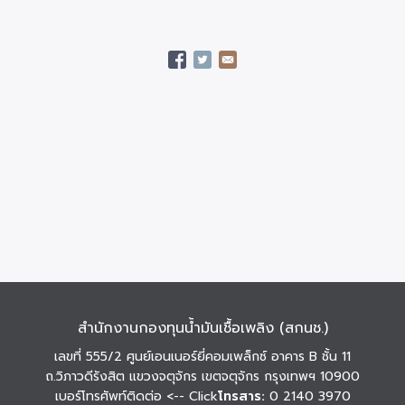
สำนักงานกองทุนน้ำมันเชื้อเพลิง (สกนช.)
เลขที่ 555/2 ศูนย์เอนเนอร์ยี่คอมเพล็กซ์ อาคาร B ชั้น 11
ถ.วิภาวดีรังสิต แขวงจตุจักร เขตจตุจักร กรุงเทพฯ 10900
เบอร์โทรศัพท์ติดต่อ
<-- Click
โทรสาร:
0 2140 3970