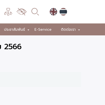
เมนู
เปลี่ยน
การ
แสดง
ประชาสัมพันธ์
E-Service
ติดต่อเรา
+
+
+
ผล
ม 2566