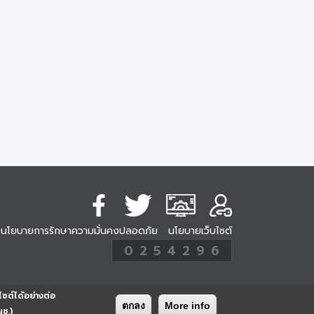
นโยบายการรักษาความมั่นคงปลอดภัย
นโยบายเว็บไซต์
254296
0
2
5
4
2
9
6
Analytic
ครั้ง
ไซต์ได้อย่างต่อ
ตกลง
More info
นช.)