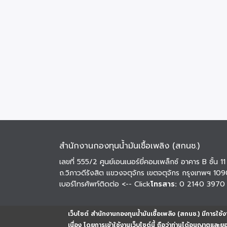
สำนักงานกองทุนน้ำมันเชื้อเพลิง (สกนช.)
เลขที่ 555/2 ศูนย์เอนเนอร์ยี่คอมเพล็กซ์ อาคาร B ชั้น 11
ถ.วิภาวดีรังสิต แขวงจตุจักร เขตจตุจักร กรุงเทพฯ 10
เบอร์โทรศัพท์ติดต่อ
<-- Click
โทรสาร:
0 2140 3970
เว็บไซต์ สำนักงานกองทุนน้ำมันเชื้อเพลิง (สกนช.) มีการใช้งา
เนื่อง โดยการเข้าใช้งานเว็บไซต์นี้ ถือว่าท่านได้อนุญาตและ