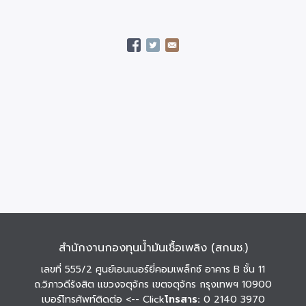
สำนักงานกองทุนน้ำมันเชื้อเพลิง (สกนช.)
เลขที่ 555/2 ศูนย์เอนเนอร์ยี่คอมเพล็กซ์ อาคาร B ชั้น 11
ถ.วิภาวดีรังสิต แขวงจตุจักร เขตจตุจักร กรุงเทพฯ 10900
เบอร์โทรศัพท์ติดต่อ
<-- Click
โทรสาร:
0 2140 3970