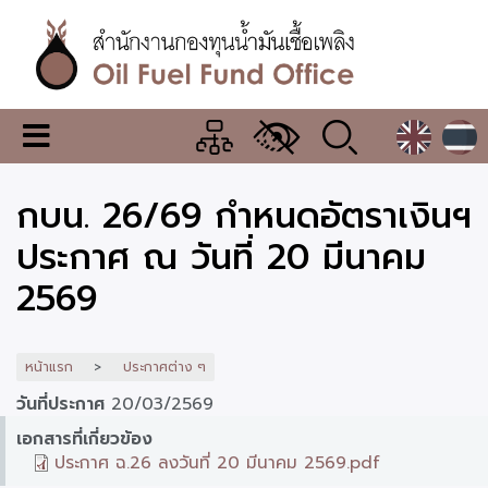
ข้าม
ไป
ยัง
เนื้อหา
หลัก
สำนักงาน
เมนู
กองทุน
เปลี่ยน
การ
น้ำมัน
กบน. 26/69 กำหนดอัตราเงินฯ
แสดง
ผล
เชื้อ
ประกาศ ณ วันที่ 20 มีนาคม
เพลิง
2569
หน้าแรก
ประกาศต่าง ๆ
วันที่ประกาศ
20/03/2569
เอกสารที่เกี่ยวข้อง
ประกาศ ฉ.26 ลงวันที่ 20 มีนาคม 2569.pdf