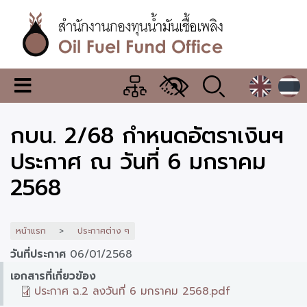
ข้าม
ไป
ยัง
เนื้อหา
หลัก
สำนักงาน
เมนู
กองทุน
เปลี่ยน
การ
น้ำมัน
กบน. 2/68 กำหนดอัตราเงินฯ
แสดง
ผล
เชื้อ
ประกาศ ณ วันที่ 6 มกราคม
เพลิง
2568
หน้าแรก
ประกาศต่าง ๆ
วันที่ประกาศ
06/01/2568
เอกสารที่เกี่ยวข้อง
ประกาศ ฉ.2 ลงวันที่ 6 มกราคม 2568.pdf