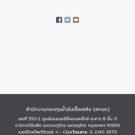
สำนักงานกองทุนน้ำมันเชื้อเพลิง (สกนช.)
เลขที่ 555/2 ศูนย์เอนเนอร์ยี่คอมเพล็กซ์ อาคาร B ชั้น 11
ถ.วิภาวดีรังสิต แขวงจตุจักร เขตจตุจักร กรุงเทพฯ 10900
เบอร์โทรศัพท์ติดต่อ
<-- Click
โทรสาร:
0 2140 3970