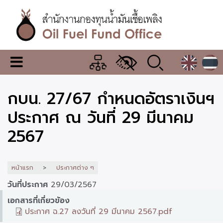
ข้าม
ไป
ยัง
เนื้อหา
หลัก
สำนักงาน
เมนู
กองทุน
เปลี่ยน
การ
น้ำมัน
กบน. 27/67 กำหนดอัตราเงินฯ
แสดง
ผล
เชื้อ
ประกาศ ณ วันที่ 29 มีนาคม
เพลิง
2567
หน้าแรก
ประกาศต่าง ๆ
วันที่ประกาศ
29/03/2567
เอกสารที่เกี่ยวข้อง
ประกาศ ฉ.27 ลงวันที่ 29 มีนาคม 2567.pdf