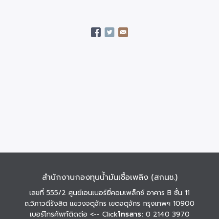
สำนักงานกองทุนน้ำมันเชื้อเพลิง (สกนช.)
เลขที่ 555/2 ศูนย์เอนเนอร์ยี่คอมเพล็กซ์ อาคาร B ชั้น 11
ถ.วิภาวดีรังสิต แขวงจตุจักร เขตจตุจักร กรุงเทพฯ 10900
เบอร์โทรศัพท์ติดต่อ
<-- Click
โทรสาร:
0 2140 3970