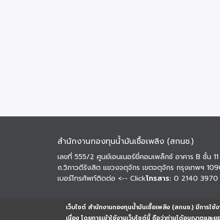
สำนักงานกองทุนน้ำมันเชื้อเพลิง (สกนช.)
เลขที่ 555/2 ศูนย์เอนเนอร์ยี่คอมเพล็กซ์ อาคาร B ชั้น 11
ถ.วิภาวดีรังสิต แขวงจตุจักร เขตจตุจักร กรุงเทพฯ 10
เบอร์โทรศัพท์ติดต่อ
<-- Click
โทรสาร:
0 2140 3970
เว็บไซต์ สำนักงานกองทุนน้ำมันเชื้อเพลิง (สกนช.) มีการใช้งา
เนื่อง โดยการเข้าใช้งานเว็บไซต์นี้ ถือว่าท่านได้อนุญาตและ