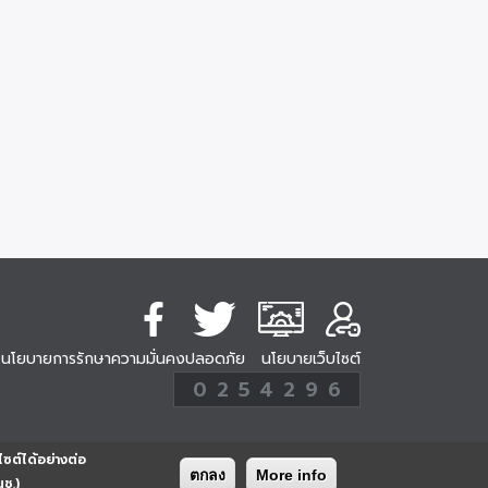
นโยบายการรักษาความมั่นคงปลอดภัย
นโยบายเว็บไซต์
254296
0
2
5
4
2
9
6
Analytic
ครั้ง
ไซต์ได้อย่างต่อ
ตกลง
More info
นช.)