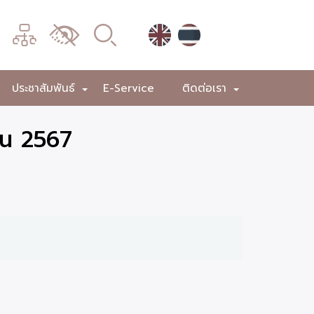
เมนู
เปลี่ยน
การ
แสดง
ประชาสัมพันธ์
E-Service
ติดต่อเรา
+
+
+
ผล
ยน 2567