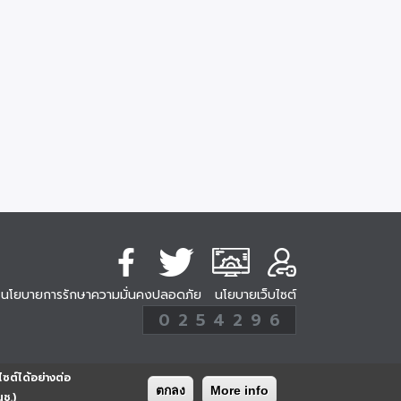
นโยบายการรักษาความมั่นคงปลอดภัย
นโยบายเว็บไซต์
254296
0
2
5
4
2
9
6
Analytic
ครั้ง
ไซต์ได้อย่างต่อ
ตกลง
More info
นช.)