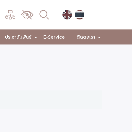
เมนู
เปลี่ยน
การ
แสดง
ประชาสัมพันธ์
E-Service
ติดต่อเรา
+
+
+
ผล