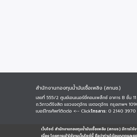
สำนักงานกองทุนน้ำมันเชื้อเพลิง (สกนช.)
เลขที่ 555/2 ศูนย์เอนเนอร์ยี่คอมเพล็กซ์ อาคาร B ชั้น 11
ถ.วิภาวดีรังสิต แขวงจตุจักร เขตจตุจักร กรุงเทพฯ 10
เบอร์โทรศัพท์ติดต่อ
<-- Click
โทรสาร:
0 2140 3970
เว็บไซต์ สำนักงานกองทุนน้ำมันเชื้อเพลิง (สกนช.) มีการใช้งา
เนื่อง โดยการเข้าใช้งานเว็บไซต์นี้ ถือว่าท่านได้อนุญาตและ