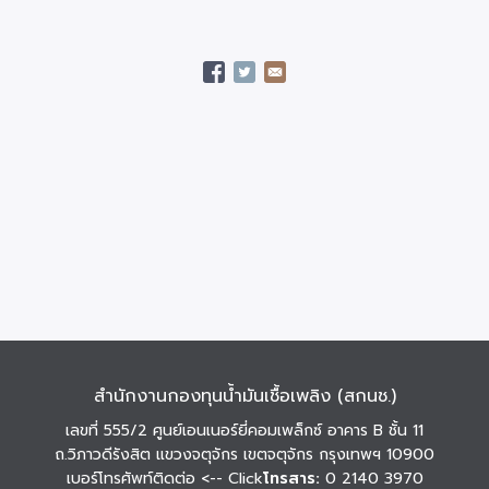
สำนักงานกองทุนน้ำมันเชื้อเพลิง (สกนช.)
เลขที่ 555/2 ศูนย์เอนเนอร์ยี่คอมเพล็กซ์ อาคาร B ชั้น 11
ถ.วิภาวดีรังสิต แขวงจตุจักร เขตจตุจักร กรุงเทพฯ 10900
เบอร์โทรศัพท์ติดต่อ
<-- Click
โทรสาร:
0 2140 3970