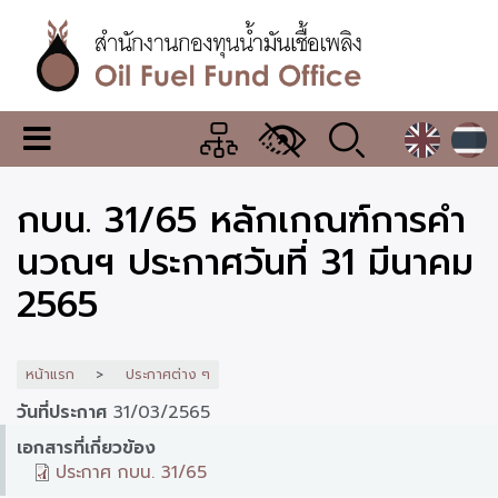
ข้าม
ไป
ยัง
เนื้อหา
หลัก
สำนักงาน
เมนู
กองทุน
เปลี่ยน
การ
น้ำมัน
กบน. 31/65 หลักเกณฑ์การคำ
แสดง
ผล
เชื้อ
นวณฯ ประกาศวันที่ 31 มีนาคม
เพลิง
2565
หน้าแรก
ประกาศต่าง ๆ
วันที่ประกาศ
31/03/2565
เอกสารที่เกี่ยวข้อง
ประกาศ กบน. 31/65