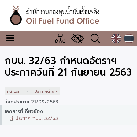
ข้าม
ไป
ยัง
เนื้อหา
หลัก
สำนักงาน
เมนู
กองทุน
เปลี่ยน
การ
น้ำมัน
กบน. 32/63 กำหนดอัตราฯ
แสดง
ผล
เชื้อ
ประกาศวันที่ 21 กันยายน 2563
เพลิง
หน้าแรก
ประกาศต่าง ๆ
วันที่ประกาศ
21/09/2563
เอกสารที่เกี่ยวข้อง
ประกาศ กบน. 32/63