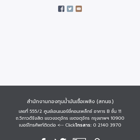
สำนักงานกองทุนน้ำมันเชื้อเพลิง (สกนช.)
เลขที่ 555/2 ศูนย์เอนเนอร์ยี่คอมเพล็กซ์ อาคาร B ชั้น 11
ถ.วิภาวดีรังสิต แขวงจตุจักร เขตจตุจักร กรุงเทพฯ 10900
เบอร์โทรศัพท์ติดต่อ
<-- Click
โทรสาร:
0 2140 3970