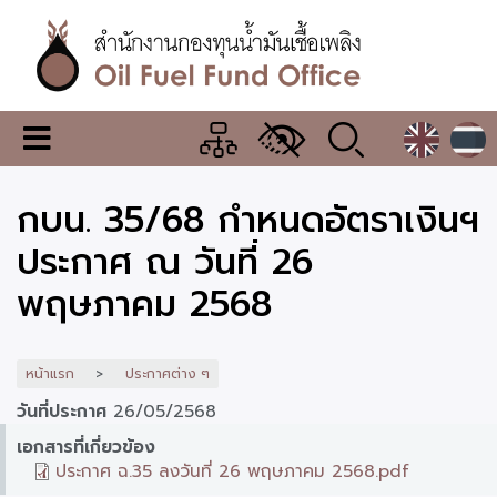
ข้าม
ไป
ยัง
เนื้อหา
หลัก
สำนักงาน
เมนู
กองทุน
เปลี่ยน
การ
น้ำมัน
กบน. 35/68 กำหนดอัตราเงินฯ
แสดง
ผล
เชื้อ
ประกาศ ณ วันที่ 26
เพลิง
พฤษภาคม 2568
หน้าแรก
ประกาศต่าง ๆ
วันที่ประกาศ
26/05/2568
เอกสารที่เกี่ยวข้อง
ประกาศ ฉ.35 ลงวันที่ 26 พฤษภาคม 2568.pdf