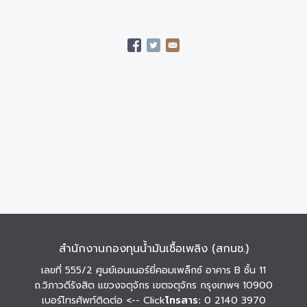
สำนักงานกองทุนน้ำมันเชื้อเพลิง (สกนช.)
เลขที่ 555/2 ศูนย์เอนเนอร์ยี่คอมเพล็กซ์ อาคาร B ชั้น 11
ถ.วิภาวดีรังสิต แขวงจตุจักร เขตจตุจักร กรุงเทพฯ 10900
เบอร์โทรศัพท์ติดต่อ
<-- Click
โทรสาร:
0 2140 3970