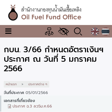
ข้าม
ไป
ยัง
เนื้อหา
หลัก
สำนักงาน
เมนู
กองทุน
เปลี่ยน
การ
น้ำมัน
กบน. 3/66 กำหนดอัตราเงินฯ
แสดง
ผล
เชื้อ
ประกาศ ณ วันที่ 5 มกราคม
เพลิง
2566
หน้าแรก
ประกาศต่าง ๆ
วันที่ประกาศ
05/01/2566
เอกสารที่เกี่ยวข้อง
ประกาศ ฉ.3 ลว5ม.ค.66