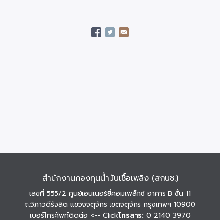
สำนักงานกองทุนน้ำมันเชื้อเพลิง (สกนช.)
เลขที่ 555/2 ศูนย์เอนเนอร์ยี่คอมเพล็กซ์ อาคาร B ชั้น 11
ถ.วิภาวดีรังสิต แขวงจตุจักร เขตจตุจักร กรุงเทพฯ 10900
เบอร์โทรศัพท์ติดต่อ
<-- Click
โทรสาร:
0 2140 3970