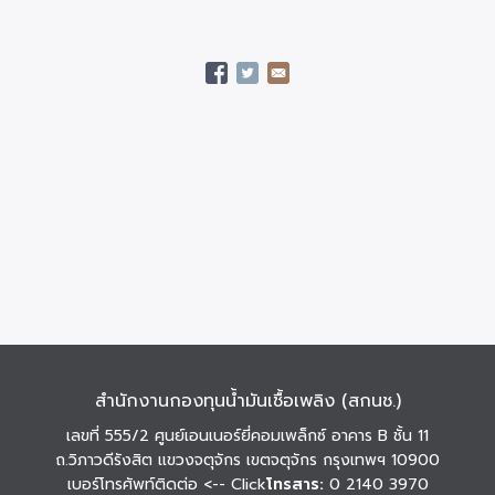
สำนักงานกองทุนน้ำมันเชื้อเพลิง (สกนช.)
เลขที่ 555/2 ศูนย์เอนเนอร์ยี่คอมเพล็กซ์ อาคาร B ชั้น 11
ถ.วิภาวดีรังสิต แขวงจตุจักร เขตจตุจักร กรุงเทพฯ 10900
เบอร์โทรศัพท์ติดต่อ
<-- Click
โทรสาร:
0 2140 3970