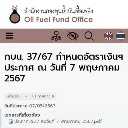
ข้าม
ไป
ยัง
เนื้อหา
หลัก
สำนักงาน
เมนู
กองทุน
เปลี่ยน
การ
น้ำมัน
กบน. 37/67 กำหนดอัตราเงินฯ
แสดง
ผล
เชื้อ
ประกาศ ณ วันที่ 7 พฤษภาคม
เพลิง
2567
หน้าแรก
ประกาศต่าง ๆ
วันที่ประกาศ
07/05/2567
เอกสารที่เกี่ยวข้อง
ประกาศ ฉ.37 ลงวันที่ 7 พฤษภาคม 2567.pdf