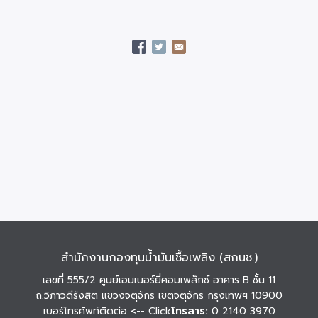
สำนักงานกองทุนน้ำมันเชื้อเพลิง (สกนช.)
เลขที่ 555/2 ศูนย์เอนเนอร์ยี่คอมเพล็กซ์ อาคาร B ชั้น 11
ถ.วิภาวดีรังสิต แขวงจตุจักร เขตจตุจักร กรุงเทพฯ 10900
เบอร์โทรศัพท์ติดต่อ
<-- Click
โทรสาร:
0 2140 3970