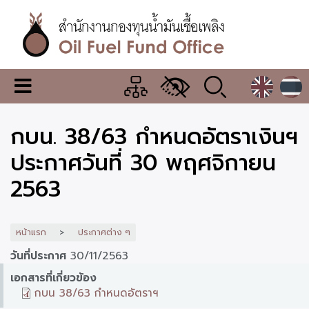
ข้าม
ไป
ยัง
เนื้อหา
หลัก
สำนักงาน
เมนู
กองทุน
เปลี่ยน
การ
น้ำมัน
กบน. 38/63 กำหนดอัตราเงินฯ
แสดง
ผล
เชื้อ
ประกาศวันที่ 30 พฤศจิกายน
เพลิง
2563
หน้าแรก
ประกาศต่าง ๆ
วันที่ประกาศ
30/11/2563
เอกสารที่เกี่ยวข้อง
กบน 38/63 กำหนดอัตราฯ