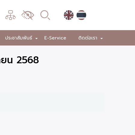
เมนู
เปลี่ยน
การ
แสดง
ประชาสัมพันธ์
E-Service
ติดต่อเรา
+
+
+
ผล
นายน 2568