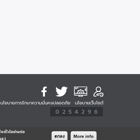
นโยบายการรักษาความมั่นคงปลอดภัย
นโยบายเว็บไซต์
254296
0
2
5
4
2
9
6
Analytic
ครั้ง
ไซต์ได้อย่างต่อ
ตกลง
More info
นช.)