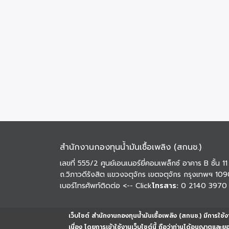
สำนักงานกองทุนน้ำมันเชื้อเพลิง (สกนช.)
เลขที่ 555/2 ศูนย์เอนเนอร์ยี่คอมเพล็กซ์ อาคาร B ชั้น 11
ถ.วิภาวดีรังสิต แขวงจตุจักร เขตจตุจักร กรุงเทพฯ 10
เบอร์โทรศัพท์ติดต่อ
<-- Click
โทรสาร:
0 2140 3970
เว็บไซต์ สำนักงานกองทุนน้ำมันเชื้อเพลิง (สกนช.) มีการใช้งา
เนื่อง โดยการเข้าใช้งานเว็บไซต์นี้ ถือว่าท่านได้อนุญาตและ