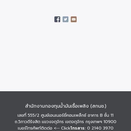
สำนักงานกองทุนน้ำมันเชื้อเพลิง (สกนช.)
เลขที่ 555/2 ศูนย์เอนเนอร์ยี่คอมเพล็กซ์ อาคาร B ชั้น 11
ถ.วิภาวดีรังสิต แขวงจตุจักร เขตจตุจักร กรุงเทพฯ 10900
เบอร์โทรศัพท์ติดต่อ
<-- Click
โทรสาร:
0 2140 3970