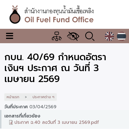
ข้าม
ไป
ยัง
เนื้อหา
หลัก
สำนักงาน
เมนู
กองทุน
เปลี่ยน
การ
น้ำมัน
กบน. 40/69 กำหนดอัตรา
แสดง
ผล
เชื้อ
เงินฯ ประกาศ ณ วันที่ 3
เพลิง
เมษายน 2569
หน้าแรก
ประกาศต่าง ๆ
วันที่ประกาศ
03/04/2569
เอกสารที่เกี่ยวข้อง
ประกาศ ฉ.40 ลงวันที่ 3 เมษายน 2569.pdf