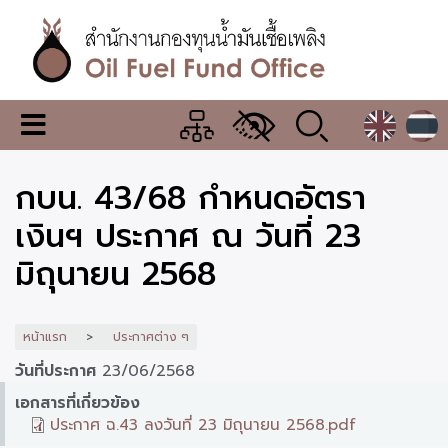
ข้าม
ไป
ยัง
เนื้อหา
หลัก
สำนักงาน
เมนู
กองทุน
เปลี่ยน
การ
น้ำมัน
กบน. 43/68 กำหนดอัตรา
แสดง
ผล
เชื้อ
เงินฯ ประกาศ ณ วันที่ 23
เพลิง
มิถุนายน 2568
หน้าแรก
ประกาศต่าง ๆ
วันที่ประกาศ
23/06/2568
เอกสารที่เกี่ยวข้อง
ประกาศ ฉ.43 ลงวันที่ 23 มิถุนายน 2568.pdf