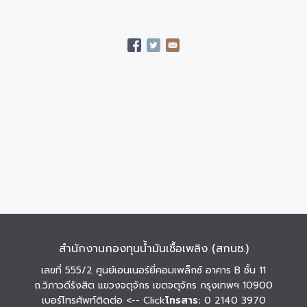
สำนักงานกองทุนน้ำมันเชื้อเพลิง (สกนช.)
เลขที่ 555/2 ศูนย์เอนเนอร์ยี่คอมเพล็กซ์ อาคาร B ชั้น 11
ถ.วิภาวดีรังสิต แขวงจตุจักร เขตจตุจักร กรุงเทพฯ 10900
เบอร์โทรศัพท์ติดต่อ
<-- Click
โทรสาร:
0 2140 3970