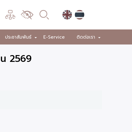
เมนู
เปลี่ยน
การ
แสดง
ประชาสัมพันธ์
E-Service
ติดต่อเรา
+
+
+
ผล
ยน 2569