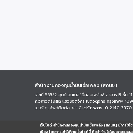
สำนักงานกองทุนน้ำมันเชื้อเพลิง (สกนช.)
เลขที่ 555/2 ศูนย์เอนเนอร์ยี่คอมเพล็กซ์ อาคาร B ชั้น 11
ถ.วิภาวดีรังสิต แขวงจตุจักร เขตจตุจักร กรุงเทพฯ 10
เบอร์โทรศัพท์ติดต่อ
<-- Click
โทรสาร:
0 2140 3970
เว็บไซต์ สำนักงานกองทุนน้ำมันเชื้อเพลิง (สกนช.) มีการใช้งา
เนื่อง โดยการเข้าใช้งานเว็บไซต์นี้ ถือว่าท่านได้อนุญาตและ