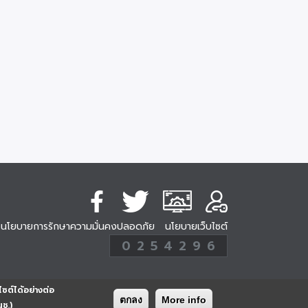
นโยบายการรักษาความมั่นคงปลอดภัย
นโยบายเว็บไซต์
254296
0
2
5
4
2
9
6
Analytic
ครั้ง
ไซต์ได้อย่างต่อ
ตกลง
More info
นช.)