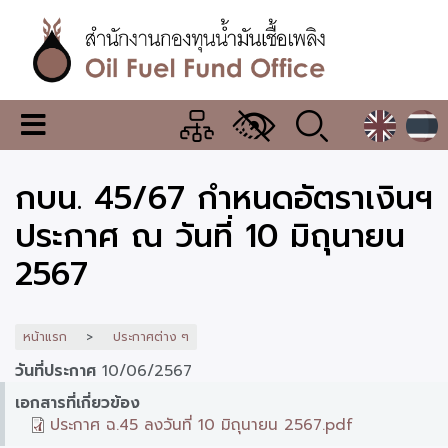
ข้าม
ไป
ยัง
เนื้อหา
หลัก
สำนักงาน
เมนู
กองทุน
เปลี่ยน
การ
น้ำมัน
กบน. 45/67 กำหนดอัตราเงินฯ
แสดง
ผล
เชื้อ
ประกาศ ณ วันที่ 10 มิถุนายน
เพลิง
2567
หน้าแรก
ประกาศต่าง ๆ
วันที่ประกาศ
10/06/2567
เอกสารที่เกี่ยวข้อง
ประกาศ ฉ.45 ลงวันที่ 10 มิถุนายน 2567.pdf