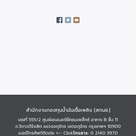
สำนักงานกองทุนน้ำมันเชื้อเพลิง (สกนช.)
เลขที่ 555/2 ศูนย์เอนเนอร์ยี่คอมเพล็กซ์ อาคาร B ชั้น 11
ถ.วิภาวดีรังสิต แขวงจตุจักร เขตจตุจักร กรุงเทพฯ 10900
เบอร์โทรศัพท์ติดต่อ
<-- Click
โทรสาร:
0 2140 3970