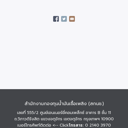
สำนักงานกองทุนน้ำมันเชื้อเพลิง (สกนช.)
เลขที่ 555/2 ศูนย์เอนเนอร์ยี่คอมเพล็กซ์ อาคาร B ชั้น 11
ถ.วิภาวดีรังสิต แขวงจตุจักร เขตจตุจักร กรุงเทพฯ 10900
เบอร์โทรศัพท์ติดต่อ
<-- Click
โทรสาร:
0 2140 3970