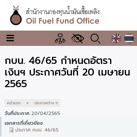
ข้าม
ไป
ยัง
เนื้อหา
หลัก
สำนักงาน
เมนู
กองทุน
เปลี่ยน
การ
น้ำมัน
กบน. 46/65 กำหนดอัตรา
แสดง
ผล
เชื้อ
เงินฯ ประกาศวันที่ 20 เมษายน
เพลิง
2565
หน้าแรก
ประกาศต่าง ๆ
วันที่ประกาศ
20/04/2565
เอกสารที่เกี่ยวข้อง
ประกาศ กบน. 46/65