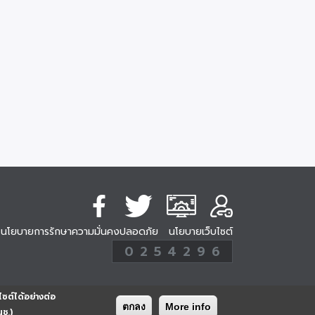
นโยบายการรักษาความมั่นคงปลอดภัย
นโยบายเว็บไซต์
254296
0
2
5
4
2
9
6
Analytic
ครั้ง
ไซต์ได้อย่างต่อ
ตกลง
More info
นช.)