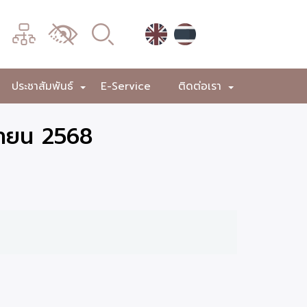
เมนู
เปลี่ยน
การ
แสดง
ประชาสัมพันธ์
E-Service
ติดต่อเรา
+
+
+
ผล
นายน 2568