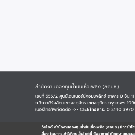
สำนักงานกองทุนน้ำมันเชื้อเพลิง (สกนช.)
เลขที่ 555/2 ศูนย์เอนเนอร์ยี่คอมเพล็กซ์ อาคาร B ชั้น 11
ถ.วิภาวดีรังสิต แขวงจตุจักร เขตจตุจักร กรุงเทพฯ 10
เบอร์โทรศัพท์ติดต่อ
<-- Click
โทรสาร:
0 2140 3970
เว็บไซต์ สำนักงานกองทุนน้ำมันเชื้อเพลิง (สกนช.) มีการใช้งา
เนื่อง โดยการเข้าใช้งานเว็บไซต์นี้ ถือว่าท่านได้อนุญาตและ