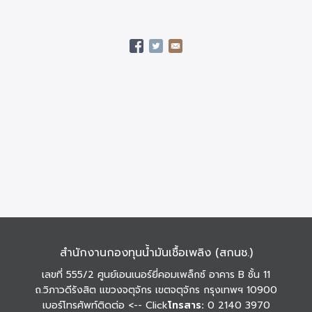
สำนักงานกองทุนน้ำมันเชื้อเพลิง (สกนช.)
เลขที่ 555/2 ศูนย์เอนเนอร์ยี่คอมเพล็กซ์ อาคาร B ชั้น 11
ถ.วิภาวดีรังสิต แขวงจตุจักร เขตจตุจักร กรุงเทพฯ 10900
เบอร์โทรศัพท์ติดต่อ
<-- Click
โทรสาร:
0 2140 3970