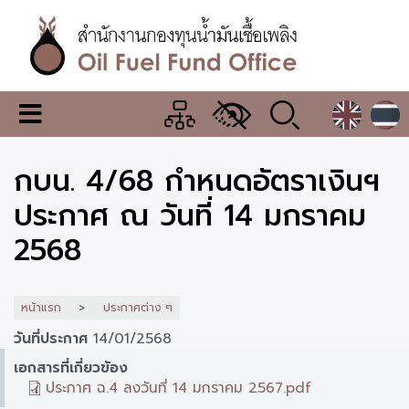
ข้าม
ไป
ยัง
เนื้อหา
หลัก
สำนักงาน
เมนู
กองทุน
เปลี่ยน
การ
น้ำมัน
กบน. 4/68 กำหนดอัตราเงินฯ
แสดง
ผล
เชื้อ
ประกาศ ณ วันที่ 14 มกราคม
เพลิง
2568
หน้าแรก
ประกาศต่าง ๆ
วันที่ประกาศ
14/01/2568
เอกสารที่เกี่ยวข้อง
ประกาศ ฉ.4 ลงวันที่ 14 มกราคม 2567.pdf