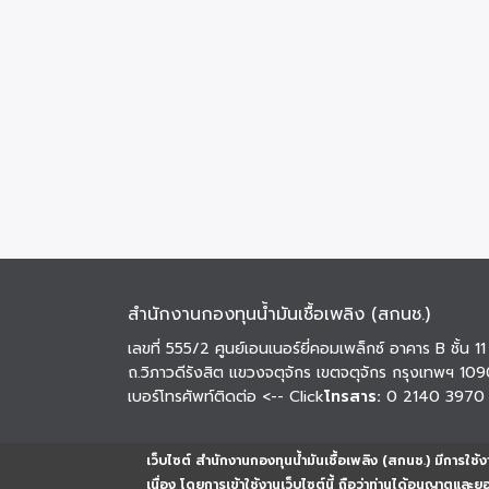
สำนักงานกองทุนน้ำมันเชื้อเพลิง (สกนช.)
เลขที่ 555/2 ศูนย์เอนเนอร์ยี่คอมเพล็กซ์ อาคาร B ชั้น 11
ถ.วิภาวดีรังสิต แขวงจตุจักร เขตจตุจักร กรุงเทพฯ 10
เบอร์โทรศัพท์ติดต่อ
<-- Click
โทรสาร:
0 2140 3970
เว็บไซต์ สำนักงานกองทุนน้ำมันเชื้อเพลิง (สกนช.) มีการใช้งา
เนื่อง โดยการเข้าใช้งานเว็บไซต์นี้ ถือว่าท่านได้อนุญาตและ