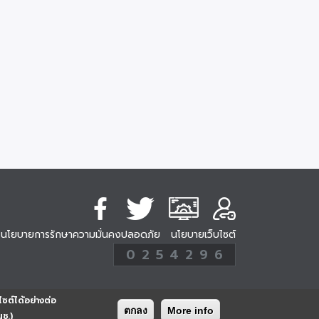
นโยบายการรักษาความมั่นคงปลอดภัย
นโยบายเว็บไซต์
254296
0
2
5
4
2
9
6
Analytic
ครั้ง
ไซต์ได้อย่างต่อ
ตกลง
More info
นช.)