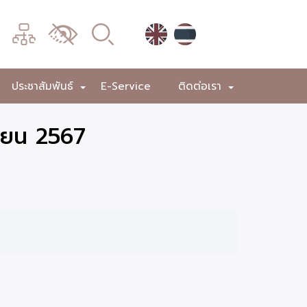
เมนู
เปลี่ยน
การ
แสดง
ประชาสัมพันธ์
E-Service
ติดต่อเรา
+
+
+
ผล
นายน 2567