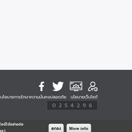
นโยบายการรักษาความมั่นคงปลอดภัย
นโยบายเว็บไซต์
254296
0
2
5
4
2
9
6
Analytic
ครั้ง
ไซต์ได้อย่างต่อ
ตกลง
More info
นช.)