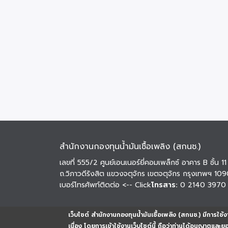
สำนักงานกองทุนน้ำมันเชื้อเพลิง (สกนช.)
เลขที่ 555/2 ศูนย์เอนเนอร์ยี่คอมเพล็กซ์ อาคาร B ชั้น 11
ถ.วิภาวดีรังสิต แขวงจตุจักร เขตจตุจักร กรุงเทพฯ 10
เบอร์โทรศัพท์ติดต่อ
<-- Click
โทรสาร:
0 2140 3970
เว็บไซต์ สำนักงานกองทุนน้ำมันเชื้อเพลิง (สกนช.) มีการใช้งา
เนื่อง โดยการเข้าใช้งานเว็บไซต์นี้ ถือว่าท่านได้อนุญาตและ