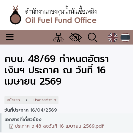
ข้าม
ไป
ยัง
เนื้อหา
หลัก
สำนักงาน
เมนู
กองทุน
เปลี่ยน
การ
น้ำมัน
กบน. 48/69 กำหนดอัตรา
แสดง
ผล
เชื้อ
เงินฯ ประกาศ ณ วันที่ 16
เพลิง
เมษายน 2569
หน้าแรก
ประกาศต่าง ๆ
วันที่ประกาศ
16/04/2569
เอกสารที่เกี่ยวข้อง
ประกาศ ฉ.48 ลงวันที่ 16 เมษายน 2569.pdf