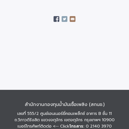
สำนักงานกองทุนน้ำมันเชื้อเพลิง (สกนช.)
เลขที่ 555/2 ศูนย์เอนเนอร์ยี่คอมเพล็กซ์ อาคาร B ชั้น 11
ถ.วิภาวดีรังสิต แขวงจตุจักร เขตจตุจักร กรุงเทพฯ 10900
เบอร์โทรศัพท์ติดต่อ
<-- Click
โทรสาร:
0 2140 3970