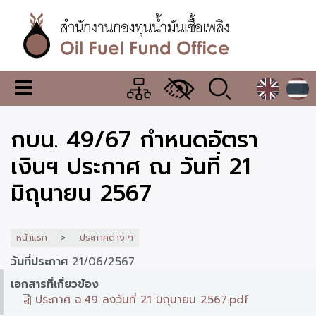
ข้าม
ไป
ยัง
เนื้อหา
หลัก
สำนักงาน
เมนู
กองทุน
เปลี่ยน
การ
น้ำมัน
กบน. 49/67 กำหนดอัตรา
แสดง
ผล
เชื้อ
เงินฯ ประกาศ ณ วันที่ 21
เพลิง
มิถุนายน 2567
หน้าแรก
ประกาศต่าง ๆ
วันที่ประกาศ
21/06/2567
เอกสารที่เกี่ยวข้อง
ประกาศ ฉ.49 ลงวันที่ 21 มิถุนายน 2567.pdf