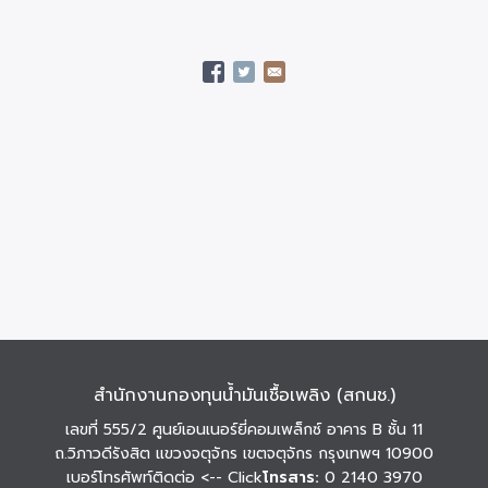
สำนักงานกองทุนน้ำมันเชื้อเพลิง (สกนช.)
เลขที่ 555/2 ศูนย์เอนเนอร์ยี่คอมเพล็กซ์ อาคาร B ชั้น 11
ถ.วิภาวดีรังสิต แขวงจตุจักร เขตจตุจักร กรุงเทพฯ 10900
เบอร์โทรศัพท์ติดต่อ
<-- Click
โทรสาร:
0 2140 3970