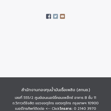
สำนักงานกองทุนน้ำมันเชื้อเพลิง (สกนช.)
เลขที่ 555/2 ศูนย์เอนเนอร์ยี่คอมเพล็กซ์ อาคาร B ชั้น 11
ถ.วิภาวดีรังสิต แขวงจตุจักร เขตจตุจักร กรุงเทพฯ 10900
เบอร์โทรศัพท์ติดต่อ
<-- Click
โทรสาร:
0 2140 3970