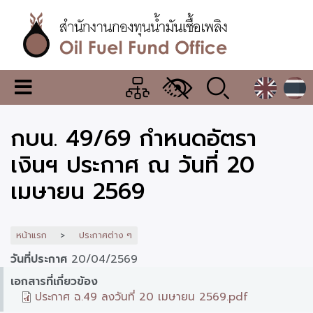
ข้าม
ไป
ยัง
เนื้อหา
หลัก
สำนักงาน
เมนู
กองทุน
เปลี่ยน
การ
น้ำมัน
กบน. 49/69 กำหนดอัตรา
แสดง
ผล
เชื้อ
เงินฯ ประกาศ ณ วันที่ 20
เพลิง
เมษายน 2569
หน้าแรก
ประกาศต่าง ๆ
วันที่ประกาศ
20/04/2569
เอกสารที่เกี่ยวข้อง
ประกาศ ฉ.49 ลงวันที่ 20 เมษายน 2569.pdf