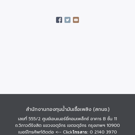
สำนักงานกองทุนน้ำมันเชื้อเพลิง (สกนช.)
เลขที่ 555/2 ศูนย์เอนเนอร์ยี่คอมเพล็กซ์ อาคาร B ชั้น 11
ถ.วิภาวดีรังสิต แขวงจตุจักร เขตจตุจักร กรุงเทพฯ 10900
เบอร์โทรศัพท์ติดต่อ
<-- Click
โทรสาร:
0 2140 3970