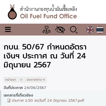
ข้าม
ไป
ยัง
เนื้อหา
หลัก
สำนักงาน
เมนู
กองทุน
เปลี่ยน
การ
น้ำมัน
กบน. 50/67 กำหนดอัตรา
แสดง
ผล
เชื้อ
เงินฯ ประกาศ ณ วันที่ 24
เพลิง
มิถุนายน 2567
หน้าแรก
ประกาศต่าง ๆ
วันที่ประกาศ
24/06/2567
เอกสารที่เกี่ยวข้อง
ประกาศ ฉ.50 ลงวันที่ 24 มิถุนายน 2567.pdf