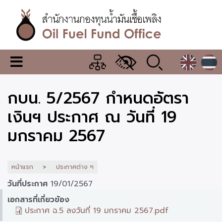
ข้าม
ไป
ยัง
เนื้อหา
หลัก
สำนักงาน
เมนู
กองทุน
เปลี่ยน
การ
น้ำมัน
กบน. 5/2567 กำหนดอัตรา
แสดง
ผล
เชื้อ
เงินฯ ประกาศ ณ วันที่ 19
เพลิง
มกราคม 2567
หน้าแรก
ประกาศต่าง ๆ
วันที่ประกาศ
19/01/2567
เอกสารที่เกี่ยวข้อง
ประกาศ ฉ.5 ลงวันที่ 19 มกราคม 2567.pdf