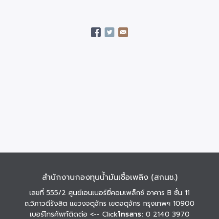
สำนักงานกองทุนน้ำมันเชื้อเพลิง (สกนช.)
เลขที่ 555/2 ศูนย์เอนเนอร์ยี่คอมเพล็กซ์ อาคาร B ชั้น 11
ถ.วิภาวดีรังสิต แขวงจตุจักร เขตจตุจักร กรุงเทพฯ 10900
เบอร์โทรศัพท์ติดต่อ
<-- Click
โทรสาร:
0 2140 3970