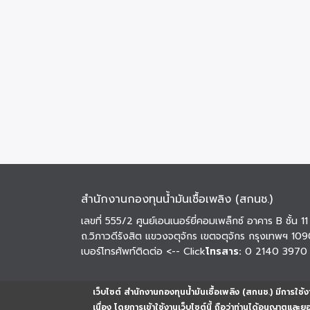
สำนักงานกองทุนน้ำมันเชื้อเพลิง (สกนช.)
เลขที่ 555/2 ศูนย์เอนเนอร์ยี่คอมเพล็กซ์ อาคาร B ชั้น 11
ถ.วิภาวดีรังสิต แขวงจตุจักร เขตจตุจักร กรุงเทพฯ 10
เบอร์โทรศัพท์ติดต่อ
<-- Click
โทรสาร:
0 2140 3970
เว็บไซต์ สำนักงานกองทุนน้ำมันเชื้อเพลิง (สกนช.) มีการใช้งา
เนื่อง โดยการเข้าใช้งานเว็บไซต์นี้ ถือว่าท่านได้อนุญาตและ