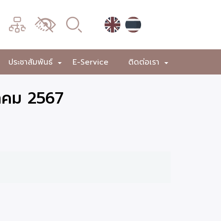
เมนู
เปลี่ยน
การ
แสดง
ประชาสัมพันธ์
E-Service
ติดต่อเรา
+
+
+
ผล
ฎาคม 2567