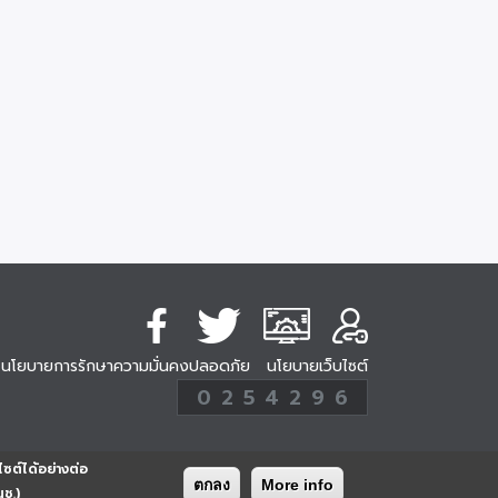
นโยบายการรักษาความมั่นคงปลอดภัย
นโยบายเว็บไซต์
254296
0
2
5
4
2
9
6
Analytic
ครั้ง
ไซต์ได้อย่างต่อ
ตกลง
More info
นช.)