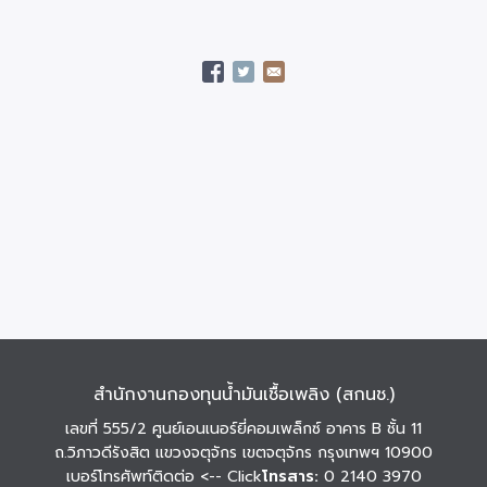
สำนักงานกองทุนน้ำมันเชื้อเพลิง (สกนช.)
เลขที่ 555/2 ศูนย์เอนเนอร์ยี่คอมเพล็กซ์ อาคาร B ชั้น 11
ถ.วิภาวดีรังสิต แขวงจตุจักร เขตจตุจักร กรุงเทพฯ 10900
เบอร์โทรศัพท์ติดต่อ
<-- Click
โทรสาร:
0 2140 3970