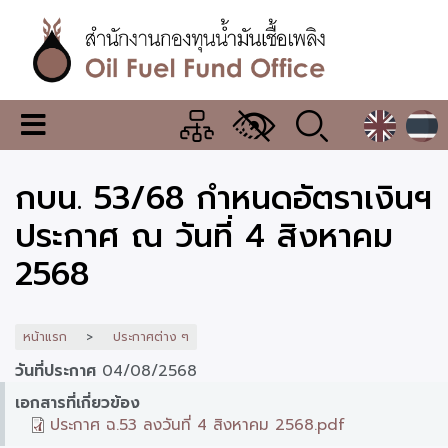
ข้าม
ไป
ยัง
เนื้อหา
หลัก
สำนักงาน
เมนู
กองทุน
เปลี่ยน
การ
น้ำมัน
กบน. 53/68 กำหนดอัตราเงินฯ
แสดง
ผล
เชื้อ
ประกาศ ณ วันที่ 4 สิงหาคม
เพลิง
2568
หน้าแรก
ประกาศต่าง ๆ
วันที่ประกาศ
04/08/2568
เอกสารที่เกี่ยวข้อง
ประกาศ ฉ.53 ลงวันที่ 4 สิงหาคม 2568.pdf