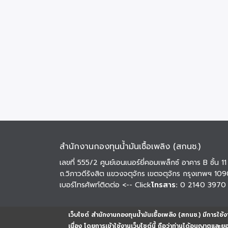
สำนักงานกองทุนน้ำมันเชื้อเพลิง (สกนช.)
เลขที่ 555/2 ศูนย์เอนเนอร์ยี่คอมเพล็กซ์ อาคาร B ชั้น 11
ถ.วิภาวดีรังสิต แขวงจตุจักร เขตจตุจักร กรุงเทพฯ 10
เบอร์โทรศัพท์ติดต่อ
<-- Click
โทรสาร:
0 2140 3970
เว็บไซต์ สำนักงานกองทุนน้ำมันเชื้อเพลิง (สกนช.) มีการใช้งา
เนื่อง โดยการเข้าใช้งานเว็บไซต์นี้ ถือว่าท่านได้อนุญาตและ