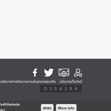
นโยบายการรักษาความมั่นคงปลอดภัย
นโยบายเว็บไซต์
254296
0
2
5
4
2
9
6
Analytic
ครั้ง
ไซต์ได้อย่างต่อ
ตกลง
More info
นช.)