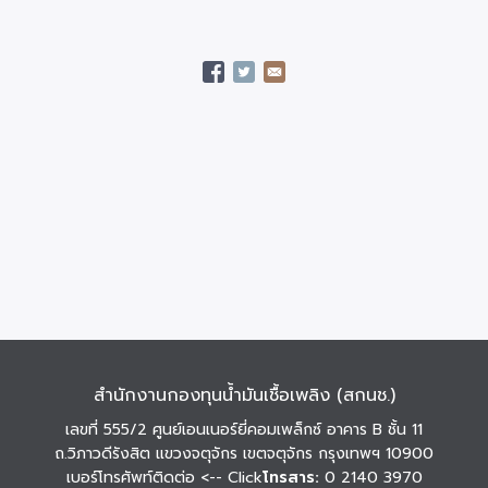
สำนักงานกองทุนน้ำมันเชื้อเพลิง (สกนช.)
เลขที่ 555/2 ศูนย์เอนเนอร์ยี่คอมเพล็กซ์ อาคาร B ชั้น 11
ถ.วิภาวดีรังสิต แขวงจตุจักร เขตจตุจักร กรุงเทพฯ 10900
เบอร์โทรศัพท์ติดต่อ
<-- Click
โทรสาร:
0 2140 3970