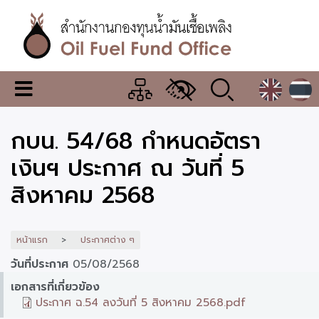
ข้าม
ไป
ยัง
เนื้อหา
หลัก
สำนักงาน
เมนู
กองทุน
เปลี่ยน
การ
น้ำมัน
กบน. 54/68 กำหนดอัตรา
แสดง
ผล
เชื้อ
เงินฯ ประกาศ ณ วันที่ 5
เพลิง
สิงหาคม 2568
หน้าแรก
ประกาศต่าง ๆ
วันที่ประกาศ
05/08/2568
เอกสารที่เกี่ยวข้อง
ประกาศ ฉ.54 ลงวันที่ 5 สิงหาคม 2568.pdf