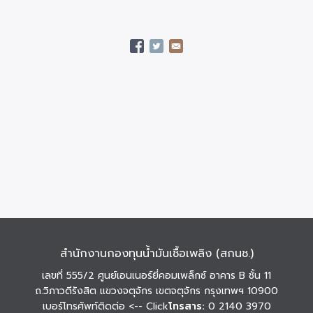
สำนักงานกองทุนน้ำมันเชื้อเพลิง (สกนช.)
เลขที่ 555/2 ศูนย์เอนเนอร์ยี่คอมเพล็กซ์ อาคาร B ชั้น 11
ถ.วิภาวดีรังสิต แขวงจตุจักร เขตจตุจักร กรุงเทพฯ 10900
เบอร์โทรศัพท์ติดต่อ
<-- Click
โทรสาร:
0 2140 3970