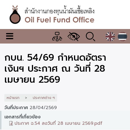
ข้าม
ไป
ยัง
เนื้อหา
หลัก
สำนักงาน
เมนู
กองทุน
เปลี่ยน
การ
น้ำมัน
กบน. 54/69 กำหนดอัตรา
แสดง
ผล
เชื้อ
เงินฯ ประกาศ ณ วันที่ 28
เพลิง
เมษายน 2569
หน้าแรก
ประกาศต่าง ๆ
วันที่ประกาศ
28/04/2569
เอกสารที่เกี่ยวข้อง
ประกาศ ฉ.54 ลงวันที่ 28 เมษายน 2569.pdf