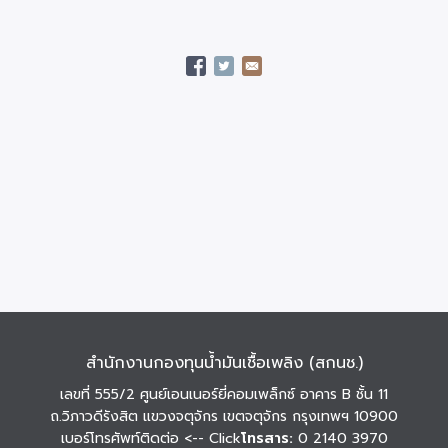
สำนักงานกองทุนน้ำมันเชื้อเพลิง (สกนช.)
เลขที่ 555/2 ศูนย์เอนเนอร์ยี่คอมเพล็กซ์ อาคาร B ชั้น 11
ถ.วิภาวดีรังสิต แขวงจตุจักร เขตจตุจักร กรุงเทพฯ 10900
เบอร์โทรศัพท์ติดต่อ
<-- Click
โทรสาร:
0 2140 3970