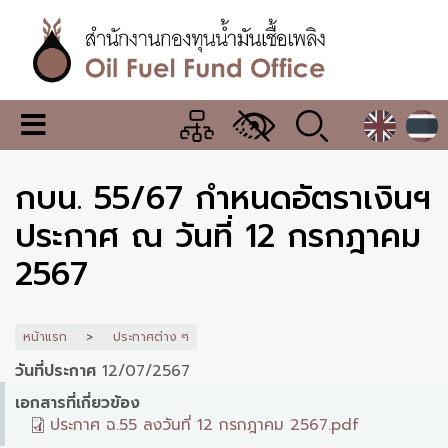
ข้าม
ไป
ยัง
เนื้อหา
หลัก
สำนักงาน
เมนู
กองทุน
เปลี่ยน
การ
น้ำมัน
กบน. 55/67 กำหนดอัตราเงินฯ
แสดง
ผล
เชื้อ
ประกาศ ณ วันที่ 12 กรกฎาคม
เพลิง
2567
หน้าแรก
ประกาศต่าง ๆ
วันที่ประกาศ
12/07/2567
เอกสารที่เกี่ยวข้อง
ประกาศ ฉ.55 ลงวันที่ 12 กรกฎาคม 2567.pdf