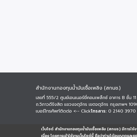
สำนักงานกองทุนน้ำมันเชื้อเพลิง (สกนช.)
เลขที่ 555/2 ศูนย์เอนเนอร์ยี่คอมเพล็กซ์ อาคาร B ชั้น 11
ถ.วิภาวดีรังสิต แขวงจตุจักร เขตจตุจักร กรุงเทพฯ 10
เบอร์โทรศัพท์ติดต่อ
<-- Click
โทรสาร:
0 2140 3970
เว็บไซต์ สำนักงานกองทุนน้ำมันเชื้อเพลิง (สกนช.) มีการใช้งา
เนื่อง โดยการเข้าใช้งานเว็บไซต์นี้ ถือว่าท่านได้อนุญาตและ