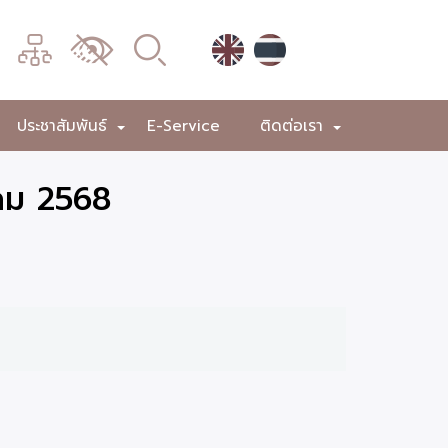
เมนู
เปลี่ยน
การ
แสดง
ประชาสัมพันธ์
E-Service
ติดต่อเรา
+
+
+
ผล
คม 2568