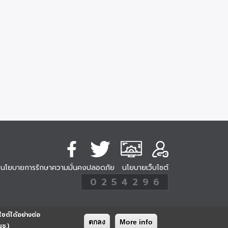
นโยบายการรักษาความมั่นคงปลอดภัย
นโยบายเว็บไซต์
254296
0
2
5
4
2
9
6
Analytic
ครั้ง
ไซต์ได้อย่างต่อ
ตกลง
More info
นช.)