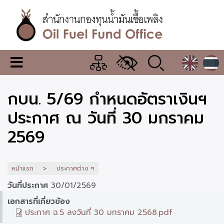
ข้าม
ไป
ยัง
เนื้อหา
หลัก
สำนักงาน
เมนู
กองทุน
เปลี่ยน
การ
น้ำมัน
กบน. 5/69 กำหนดอัตราเงินฯ
แสดง
ผล
เชื้อ
ประกาศ ณ วันที่ 30 มกราคม
เพลิง
2569
หน้าแรก
ประกาศต่าง ๆ
วันที่ประกาศ
30/01/2569
เอกสารที่เกี่ยวข้อง
ประกาศ ฉ.5 ลงวันที่ 30 มกราคม 2568.pdf