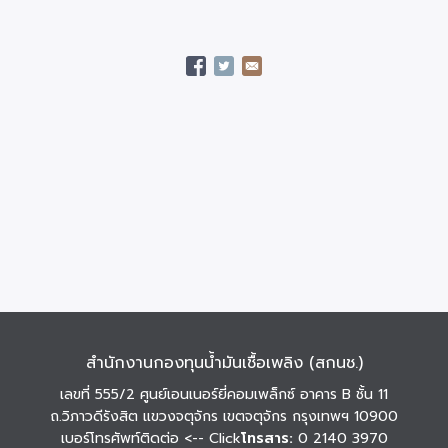
สำนักงานกองทุนน้ำมันเชื้อเพลิง (สกนช.)
เลขที่ 555/2 ศูนย์เอนเนอร์ยี่คอมเพล็กซ์ อาคาร B ชั้น 11
ถ.วิภาวดีรังสิต แขวงจตุจักร เขตจตุจักร กรุงเทพฯ 10900
เบอร์โทรศัพท์ติดต่อ
<-- Click
โทรสาร:
0 2140 3970